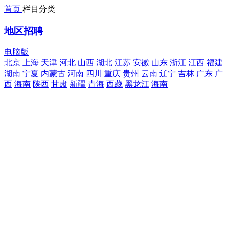
首页
栏目分类
地区招聘
电脑版
北京
上海
天津
河北
山西
湖北
江苏
安徽
山东
浙江
江西
福建
湖南
宁夏
内蒙古
河南
四川
重庆
贵州
云南
辽宁
吉林
广东
广
西
海南
陕西
甘肃
新疆
青海
西藏
黑龙江
海南