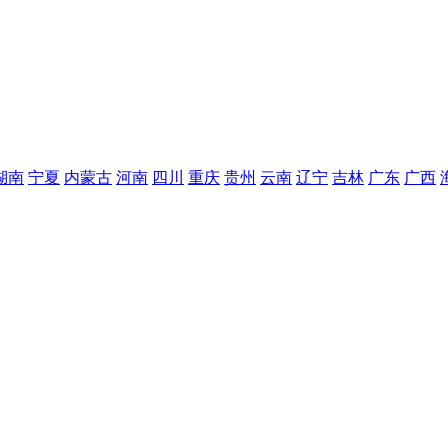
湖南
宁夏
内蒙古
河南
四川
重庆
贵州
云南
辽宁
吉林
广东
广西