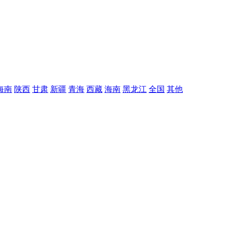
海南
陕西
甘肃
新疆
青海
西藏
海南
黑龙江
全国
其他