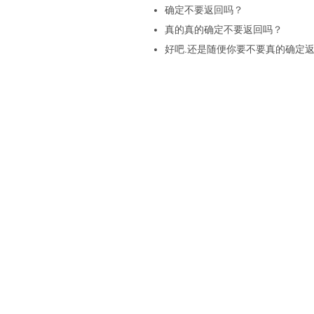
确定不要返回吗？
真的真的确定不要返回吗？
好吧.还是随便你要不要真的确定