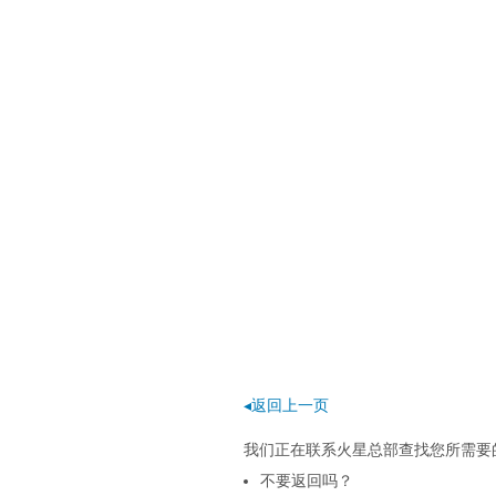
◂返回上一页
我们正在联系火星总部查找您所需要的页
不要返回吗？