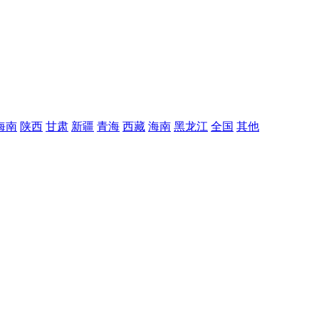
海南
陕西
甘肃
新疆
青海
西藏
海南
黑龙江
全国
其他