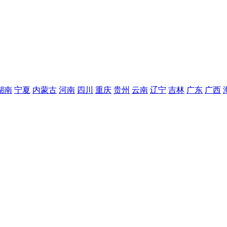
湖南
宁夏
内蒙古
河南
四川
重庆
贵州
云南
辽宁
吉林
广东
广西